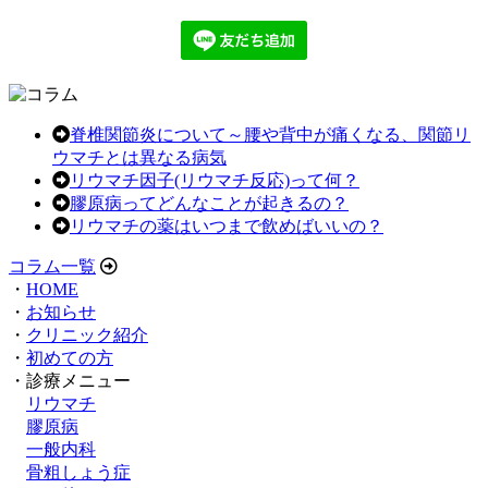
脊椎関節炎について～腰や背中が痛くなる、関節リ
ウマチとは異なる病気
リウマチ因子(リウマチ反応)って何？
膠原病ってどんなことが起きるの？
リウマチの薬はいつまで飲めばいいの？
コラム一覧
・
HOME
・
お知らせ
・
クリニック紹介
・
初めての方
・診療メニュー
リウマチ
膠原病
一般内科
骨粗しょう症