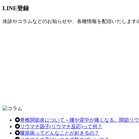
イ
LINE登録
ブ
休診やコラムなどのお知らせや、各種情報を配信いたします
脊椎関節炎について～腰や背中が痛くなる、関節リウ
リウマチ因子(リウマチ反応)って何？
膠原病ってどんなことが起きるの？