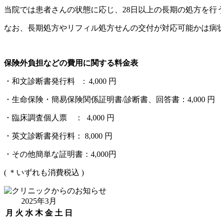
当院では患者さんの状態に応じ、28日以上の長期の処方を
なお、長期処方やリフィル処方せんの交付が対応可能かは病
保険外負担などの費用に関する料金表
・和文診断書発行料 : 4,000 円
・生命保険・簡易保険関係証明書/診断書、回答書：4,000 円
・臨床調査個人票 ： 4,000 円
・英文診断書発行料： 8,000 円
・その他簡単な証明書：4,000円
( ＊いずれも消費税込 )
2025年3月
月
火
水
木
金
土
日